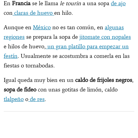
En
Francia
se le llama
le tourin
a una sopa
de ajo
con
claras de huevo
en hilo.
Aunque en
México
no es tan común, en
algunas
regiones
se prepara la sopa de
jitomate con nopales
e hilos de huevo,
un gran platillo para empezar un
festín
. Usualmente se acostumbra a comerla en las
fiestas o tornabodas.
Igual queda muy bien en un
caldo de frijoles negros
,
sopa de fideo
con unas gotitas de limón, caldo
tlalpeño
o
de res
.