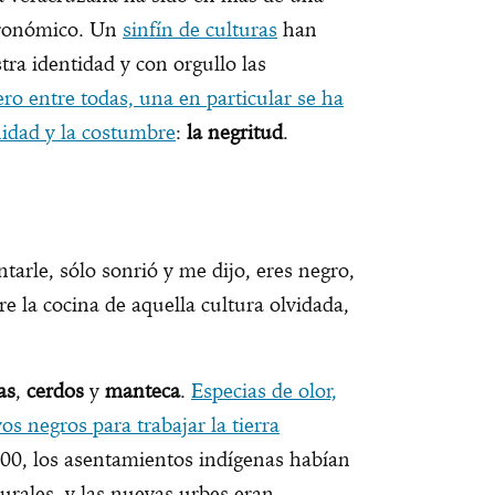
stronómico. Un
sinfín de culturas
han
tra identidad y con orgullo las
ro entre todas, una en particular se ha
nidad y la costumbre
:
la negritud
.
arle, sólo sonrió y me dijo, eres negro,
e la cocina de aquella cultura olvidada,
as
,
cerdos
y
manteca
.
Especias de olor,
vos negros para trabajar la tierra
00, los asentamientos indígenas habían
urales, y las nuevas urbes eran