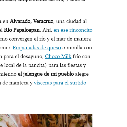
ia en
Alvarado, Veracruz
, una ciudad al
el
Río Papaloapan
. Ahí,
en ese rinconcito
ómo convergen el río y el mar de manera
comer.
Empanadas de queso
o minilla con
án para el desayuno,
Choco Milk
frío con
ocal de la pancita) para las fiestas y
comiendo
el jelengue de mi pueblo
alegre
na de manteca y
vísceras para el surtido