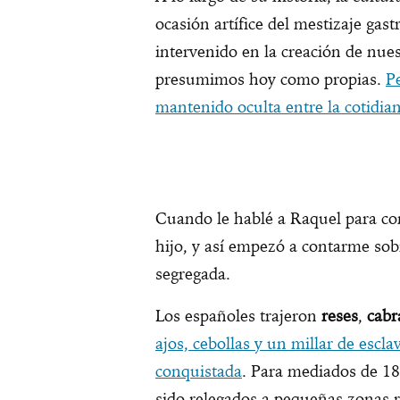
ocasión artífice del mestizaje ga
intervenido en la creación de nues
presumimos hoy como propias.
Pe
mantenido oculta entre la cotidia
Cuando le hablé a Raquel para cont
hijo, y así empezó a contarme sobr
segregada.
Los españoles trajeron
reses
,
cabr
ajos, cebollas y un millar de escla
conquistada
. Para mediados de 18
sido relegados a pequeñas zonas r