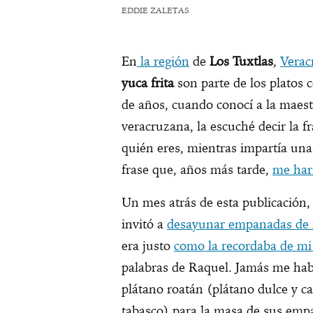
EDDIE ZALETAS
En
la región
de
Los Tuxtlas
,
Verac
yuca frita
son parte de los platos 
de años, cuando conocí a la maes
veracruzana, la escuché decir la f
quién eres, mientras impartía una 
frase que, años más tarde,
me harí
Un mes atrás de esta publicación
invitó a
desayunar empanadas de 
era justo
como la recordaba de mi
palabras de Raquel. Jamás me ha
plátano roatán (plátano dulce y 
tabasco) para la masa de sus empa