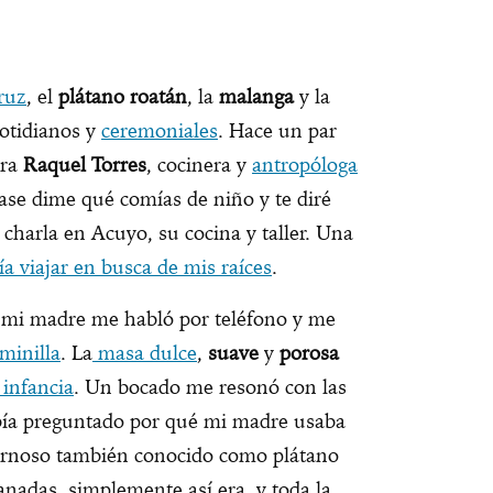
ruz
, el
plátano roatán
, la
malanga
y la
cotidianos y
ceremoniales
. Hace un par
tra
Raquel Torres
, cocinera y
antropóloga
rase dime qué comías de niño y te diré
charla en Acuyo, su cocina y taller. Una
a viajar en busca de mis raíces
.
, mi madre me habló por teléfono y me
minilla
. La
masa dulce
,
suave
y
porosa
 infancia
. Un bocado me resonó con las
bía preguntado por qué mi madre usaba
carnoso también conocido como plátano
nadas, simplemente así era, y toda la