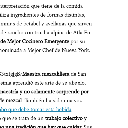
 interpretación que tiene de la comida
liza ingredientes de formas distintas,
ummus de betabel y avellanas que sirven
 de rancho con trucha alpina de Atla.En
 de Mejor Cocinero Emergente
por su
 nominada a Mejor Chef de Nueva York.
3txfgjgB/
Maestra mezcalillera
de San
sima aprendió este arte de su abuelo,
 maestría y no solamente sorprende por
de mezcal
. También ha sido una voz
bo que debe tomar esta bebida
e que se trata de un
trabajo colectivo y
o una tradición que hay que cuidar.
Sus