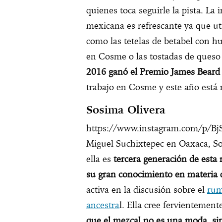
quienes toca seguirle la pista. La
mexicana es refrescante ya que uti
como las tetelas de betabel con h
en Cosme o las tostadas de queso
2016 ganó el Premio James Beard
trabajo en Cosme y este año está
Sosima Olivera
https://www.instagram.com/p/BjS
Miguel Suchixtepec en Oaxaca, So
ella es
tercera generación de esta
su gran conocimiento en materia 
activa en la discusión sobre el
rum
ancestra
l. Ella cree fervientement
que el mezcal no es una moda, sin