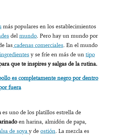
s
más populares en los establecimientos
ades
del
mundo
. Pero hay un mundo por
de las
cadenas comerciales
. En el mundo
ingredientes
y se fríe en más de un
tipo
ra que te inspires y salgas de la rutina.
pollo es completamente negro por dentro
por fuera
n
es uno de los platillos estrella de
arinado
en harina, almidón de papa,
lsa de soya
y de
ostión
. La mezcla es