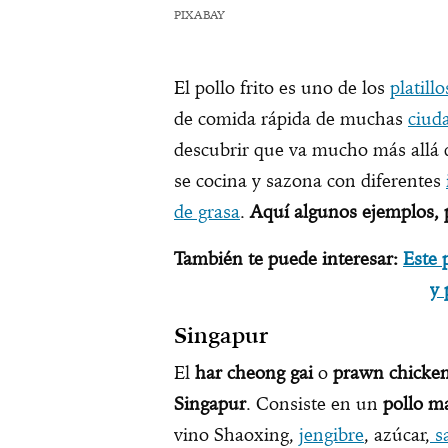
PIXABAY
El pollo frito es uno de los
platillo
de comida rápida de muchas
ciud
descubrir que va mucho más allá 
se cocina y sazona con diferentes
de grasa
.
Aquí algunos ejemplos, pa
También te puede interesar:
Este 
y 
Singapur
El
har cheong gai
o
prawn chicke
Singapur
. Consiste en un
pollo m
vino Shaoxing,
jengibre
, azúcar,
sa