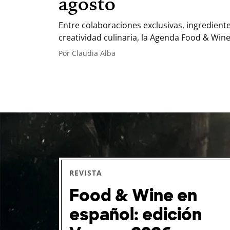
agosto
Entre colaboraciones exclusivas, ingredien
creatividad culinaria, la Agenda Food & Win
disfrutan descubrir nuevos sabores alreded
Por
Claudia Alba
REVISTA
Food & Wine en
español: edición