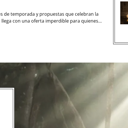
tes de temporada y propuestas que celebran la
e llega con una oferta imperdible para quienes
or de la mesa.