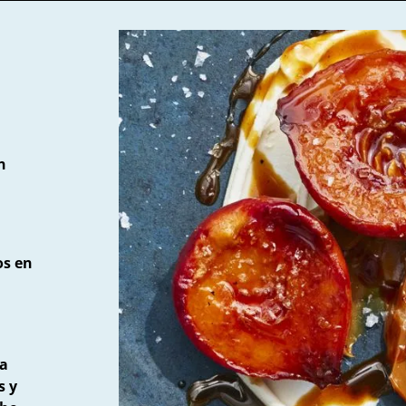
n
os en
ma
s y