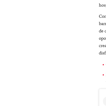
hos
Com
bar
de 
opo
cre
dis