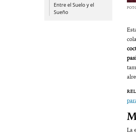
Entre el Suelo y el
FOT
Sueño
Est
col
coc
pas
tam
alr
par
M
La 