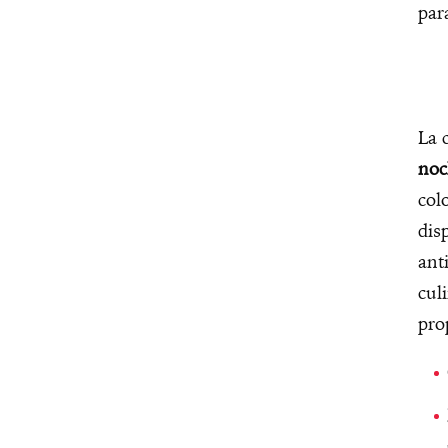
par
La 
noc
col
dis
ant
cul
pro