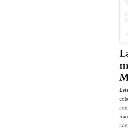
L
m
M
Est
col
com
mar
com