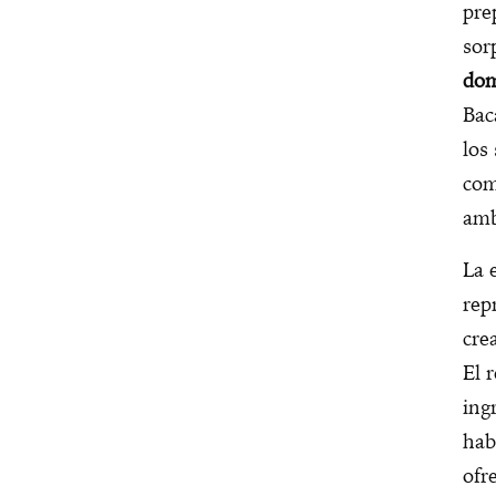
pre
sor
dom
Bac
los
com
amb
La 
rep
cre
El 
ing
hab
ofr