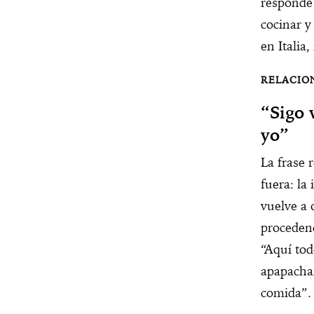
responde 
cocinar y
en Italia
“Sigo 
yo”
La frase 
fuera: la
vuelve a 
procedenc
“Aquí to
apapacha
comida”.