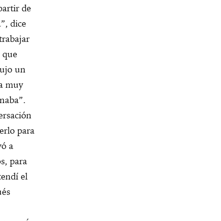
artir de
”, dice
trabajar
a que
dujo un
na muy
onaba”.
ersación
erlo para
vó a
s, para
endí el
ués