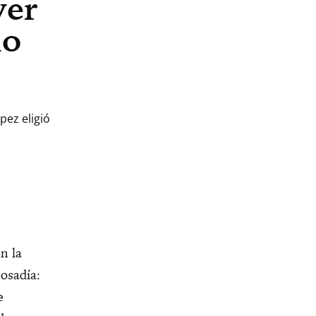
ver
no
pez eligió
n la
 osadía:
e