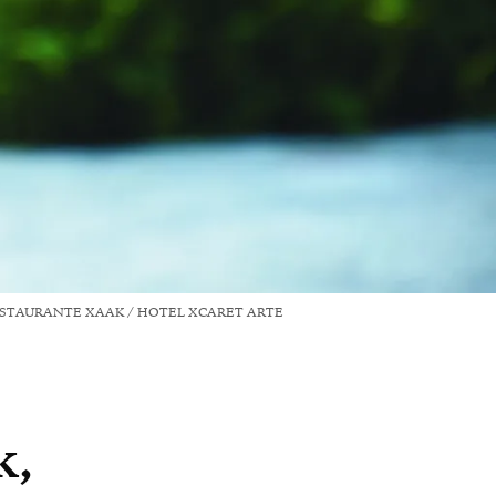
RESTAURANTE XAAK / HOTEL XCARET ARTE
k,