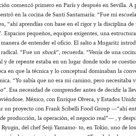
ión comenzó primero en París y después en Sevilla. A p
entró en la cocina de Santi Santamaría: “Fue mi escuela
es, “ahí aprendías con base en el rigor y la disciplina de 
”. Espacios pequeños, equipos exigentes, una estructur
manera de entender el oficio. El salto a Mugaritz intro
 radical. “Fue un
shock
”, recuerda. “Venía de una coci
al y de repente estaba en un lugar donde todo se cuesti
oca en que la técnica y lo conceptual dominaban la conv
ica. “Yo sabía que no era mi camino, pero necesitaba v
o”. Esa necesidad de comprender antes de decidir la lle
viéndose. México, con Enrique Olvera, y Estados Unido
ar un proyecto con Frank Scibelli Food Group —“ahí ent
e producción, la operación, el negocio real”— , y desp
 Ryugin, del chef Seiji Yamamo- to, en Tokio, uno de los