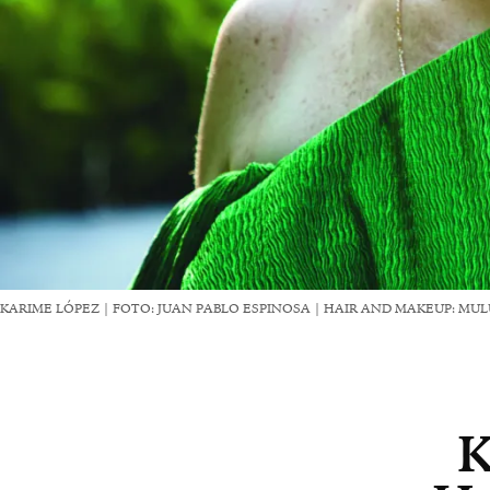
KARIME LÓPEZ | FOTO: JUAN PABLO ESPINOSA | HAIR AND MAKEUP: MU
K