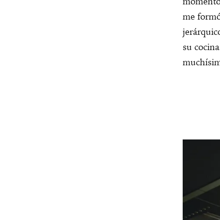
momentos
me formó.
jerárquic
su cocina
muchísim