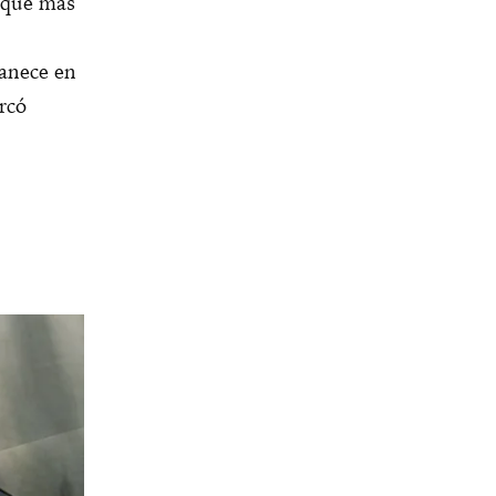
 que más
manece en
rcó