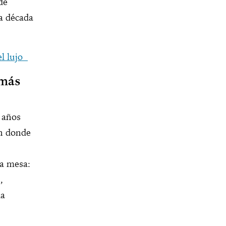
de
na década
el lujo
 más
 años
en donde
la mesa:
,
la