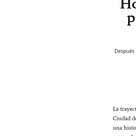
Ho
p
Después d
La trayec
Ciudad de
una histo