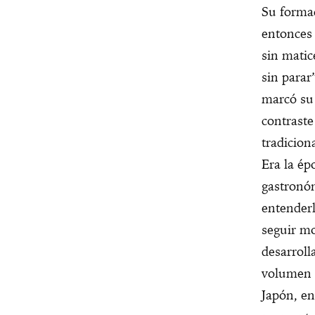
Su formac
entonces 
sin matic
sin parar
marcó su 
contraste
tradicion
Era la ép
gastronóm
entenderl
seguir mo
desarroll
volumen d
Japón, en