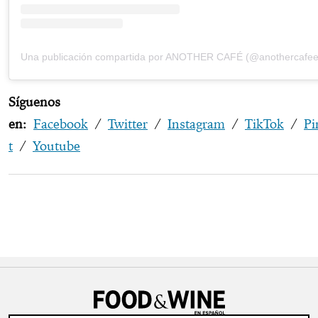
Una publicación compartida por ANOTHER CAFÉ (@anothercafe
Síguenos
en:
Facebook
/
Twitter
/
Instagram
/
TikTok
/
Pi
t
/
Youtube