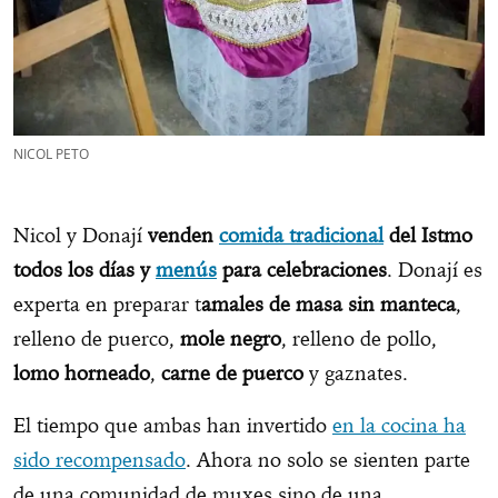
NICOL PETO
Nicol y Donají
venden
comida tradicional
del Istmo
todos los días y
menús
para celebraciones
. Donají es
experta en preparar t
amales de masa sin manteca
,
relleno de puerco,
mole negro
, relleno de pollo,
lomo horneado
,
carne de puerco
y gaznates.
El tiempo que ambas han invertido
en la cocina ha
sido recompensado
. Ahora no solo se sienten parte
de una comunidad de muxes sino de una