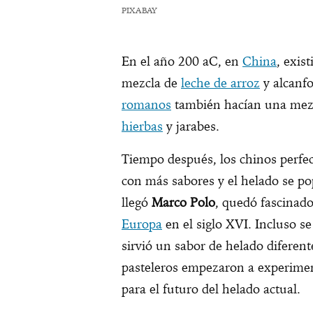
PIXABAY
En el año 200 aC, en
China
, exis
mezcla de
leche de arroz
y alcanf
romanos
también hacían una mezc
hierbas
y jarabes.
Tiempo después, los chinos perfe
con más sabores y el helado se p
llegó
Marco Polo
, quedó fascinado
Europa
en el siglo XVI. Incluso s
sirvió un sabor de helado diferen
pasteleros empezaron a experime
para el futuro del helado actual.