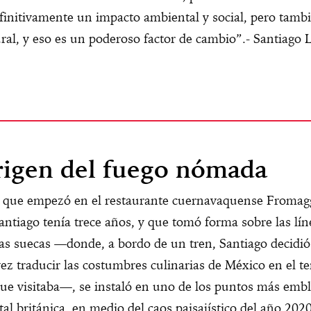
finitivamente un impacto ambiental y social, pero tamb
ural, y eso es un poderoso factor de cambio”.- Santiago L
rigen del fuego nómada
a que empezó en el restaurante cuernavaquense Fromag
ntiago tenía trece años, y que tomó forma sobre las lín
ias suecas —donde, a bordo de un tren, Santiago decidió
ez traducir las costumbres culinarias de México en el ter
que visitaba—, se instaló en uno de los puntos más emb
ital británica, en medio del caos paisajístico del año 2020