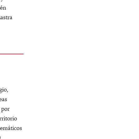
ién
astra
gio,
eas
 por
ritorio
lemáticos
.