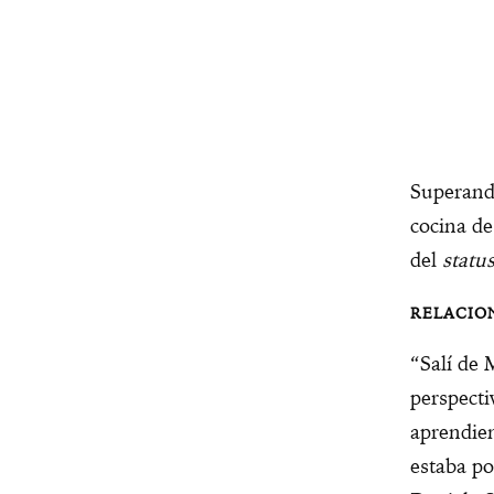
Superando
cocina d
del
statu
“Salí de 
perspect
aprendien
estaba po