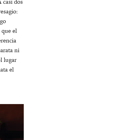
 casi dos
resagio:
ego
 que el
erencia
arata ni
l lugar
ata el