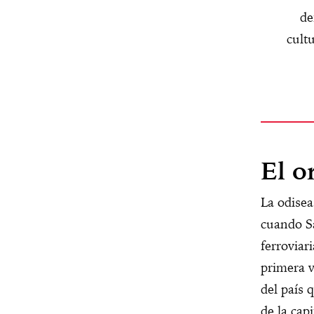
de
cult
El o
La odise
cuando Sa
ferroviar
primera v
del país 
de la cap