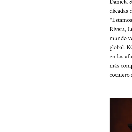
Daniela S
décadas d
“Estamos 
Rivera, L
mundo vol
global. K
en las af
más compe
cocinero