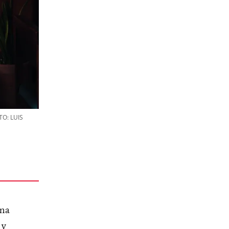
O: LUIS
una
 y