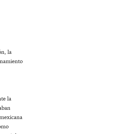
n, la
ionamiento
te la
taban
a mexicana
como