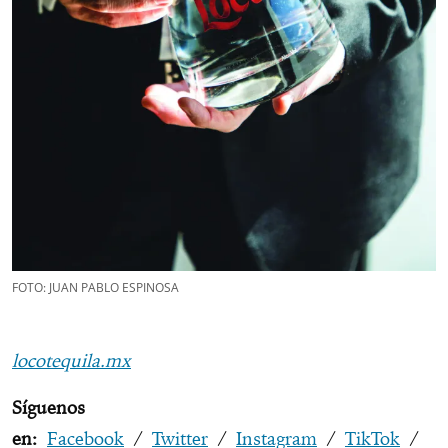
FOTO: JUAN PABLO ESPINOSA
locotequila.mx
Síguenos
en:
Facebook
/
Twitter
/
Instagram
/
TikTok
/