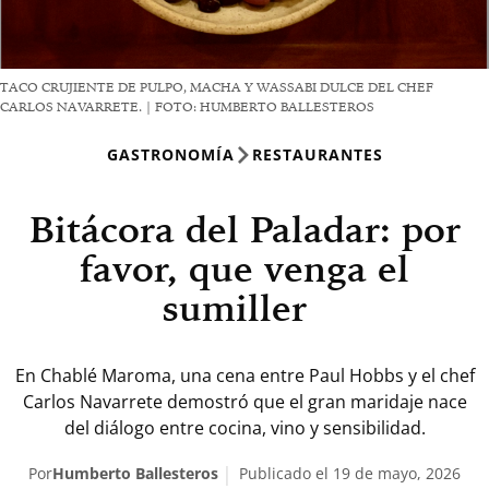
TACO CRUJIENTE DE PULPO, MACHA Y WASSABI DULCE DEL CHEF
CARLOS NAVARRETE. | FOTO: HUMBERTO BALLESTEROS
GASTRONOMÍA
RESTAURANTES
Bitácora del Paladar: por
favor, que venga el
sumiller
En Chablé Maroma, una cena entre Paul Hobbs y el chef
Carlos Navarrete demostró que el gran maridaje nace
del diálogo entre cocina, vino y sensibilidad.
Por
Humberto Ballesteros
Publicado el 19 de mayo, 2026