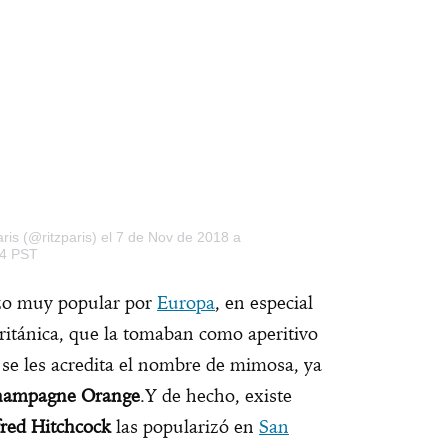
ris (@ritzparis)
el 7 de Nov de 2018 a
24 PST
izo muy popular por
Europa
, en especial
 británica, que la tomaban como aperitivo
 se les acredita el nombre de mimosa, ya
ampagne Orange
.Y de hecho, existe
fred Hitchcock
las popularizó en
San