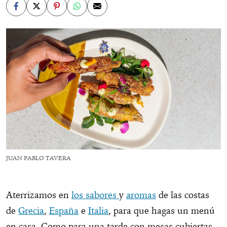
JUAN PABLO TAVERA
Aterrizamos en
los sabores
y
aromas
de las costas
de
Grecia
,
España
e
Italia
, para que hagas un menú
en casa. Como para una tarde con mesas cubiertas