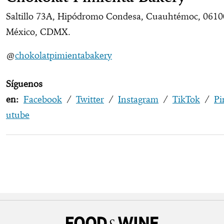
Saltillo 73A, Hipódromo Condesa, Cuauhtémoc, 0610
México, CDMX.
@
chokolatpimientabakery
Síguenos
en:
Facebook
/
Twitter
/
Instagram
/
TikTok
/
Pi
utube