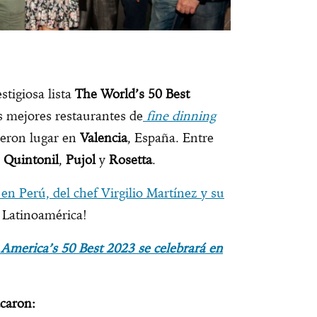
stigiosa lista
The World’s 50 Best
os mejores restaurantes de
fine dinning
ieron lugar en
Valencia
, España. Entre
n
Quintonil
,
Pujol
y
Rosetta
.
 en Perú, del chef Virgilio Martínez y su
a Latinoamérica!
 America’s 50 Best 2023 se celebrará en
acaron: