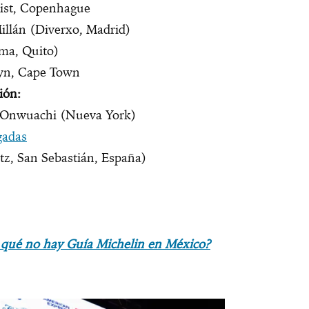
st, Copenhague
llán (Diverxo, Madrid)
ma, Quito)
yn, Cape Town
ión:
 Onwuachi (Nueva York)
gadas
tz, San Sebastián, España)
qué no hay Guía Michelin en México?