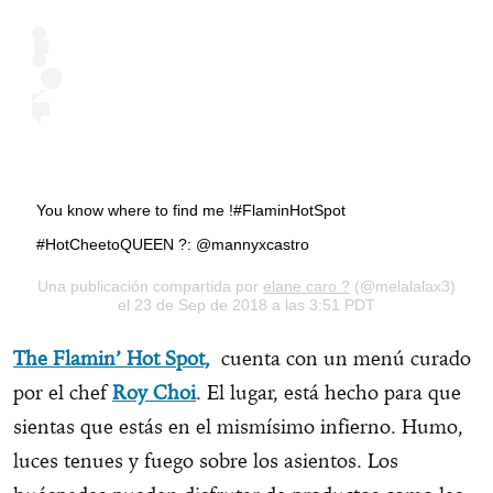
You know where to find me !#FlaminHotSpot
#HotCheetoQUEEN ?: @mannyxcastro
Una publicación compartida por
elane caro ?
(@melalalax3)
el 23 de Sep de 2018 a las 3:51 PDT
The Flamin’ Hot Spot,
cuenta con un menú curado
por el chef
Roy Choi
. El lugar, está hecho para que
sientas que estás en el mismísimo infierno. Humo,
luces tenues y fuego sobre los asientos. Los