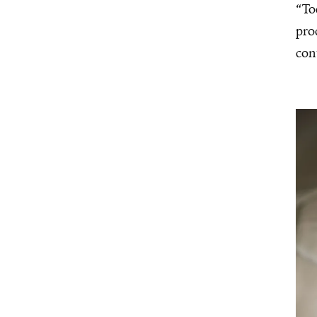
“To
pro
con