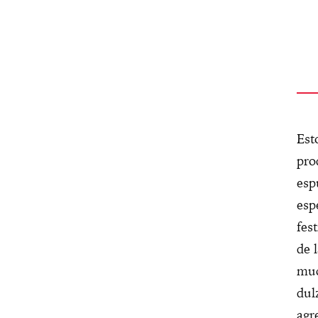
Est
pro
esp
esp
fes
de 
muc
dul
agr