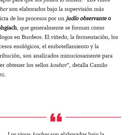
her
son elaborados bajo la supervisión más
ricta de los procesos por un
judío observante
o
hgiach
, que generalmente se forman como
logos en Burdeos. El viñedo, la fermentación, los
cesos enológicos, el embotellamiento y la
tribución, son analizados minuciosamente para
er obtener los sellos
kosher
”, detalla Camilo
ez.
Los vinos
kosher
son elaborados bajo la