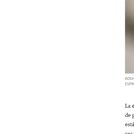
KOSH
ESPI
La
de 
est
sea