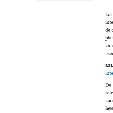
Lo
int
de 
pla
vin
ese
int
De 
ref
con
ley