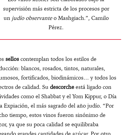
supervisión más estricta de los procesos por
un
judío observante
o Mashgiach.”, Camilo
Pérez.
os
sellos
contemplan todos los estilos de
ducción: blancos, rosados, tintos, naturales,
umosos, fortificados, biodinámicos… y todos los
ectros de calidad. Su
descorche
está ligado con
tividades como el Shabbat y el Yom Kippur, o Día
la Expiación, el más sagrado del año judío. “Por
ho tiempo, estos vinos fueron sinónimo de
zor, ya que su poca calidad se equilibraba
egando grandes cantidades de azúcar. Por otro