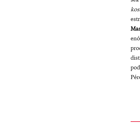
kos
est
Mas
enó
pro
dis
pod
Pér