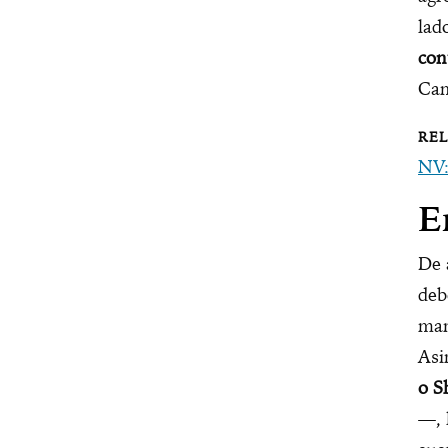
lad
con
Cam
NV:
E
De 
deb
man
Asi
o S
—, 