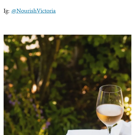
Ig:
@NourishVictoria