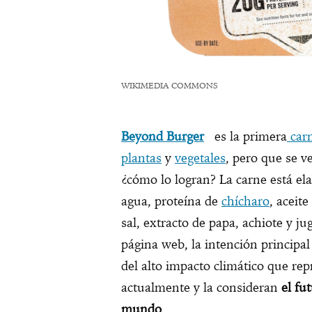
WIKIMEDIA COMMONS
Beyond Burger
es la primera
car
plantas
y
vegetales
, pero que se v
¿cómo lo logran? La carne está e
agua, proteína de
chícharo
, aceit
sal, extracto de papa, achiote y j
página web, la intención principal
del alto impacto climático que re
actualmente y la consideran
el fu
mundo
.