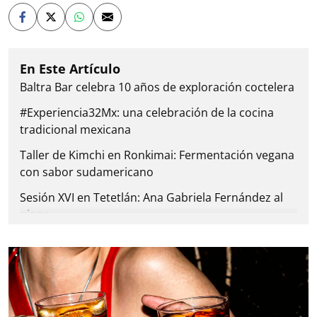
Baltra Bar celebra 10 años de exploración coctelera
#Experiencia32Mx: una celebración de la cocina
tradicional mexicana
Taller de Kimchi en Ronkimai: Fermentación vegana
con sabor sudamericano
Sesión XVI en Tetetlán: Ana Gabriela Fernández al
piano
Brunch en Siembra: cocina, música y vino para
comenzar el año
Festival Culinaria: La gastronomía chilanga en su
máximo esplendor