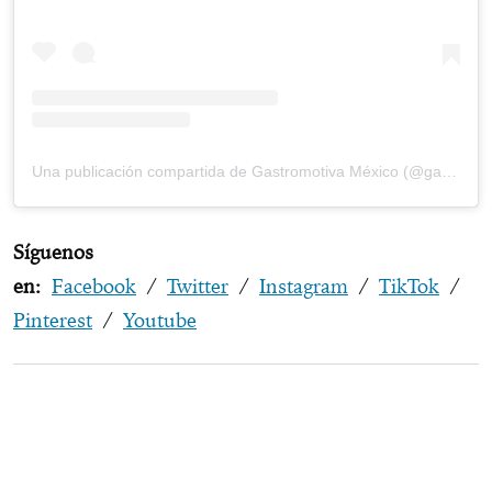
Una publicación compartida de Gastromotiva México (@gastromotivamexico)
Síguenos
en:
Facebook
/
Twitter
/
Instagram
/
TikTok
/
Pinterest
/
Youtube