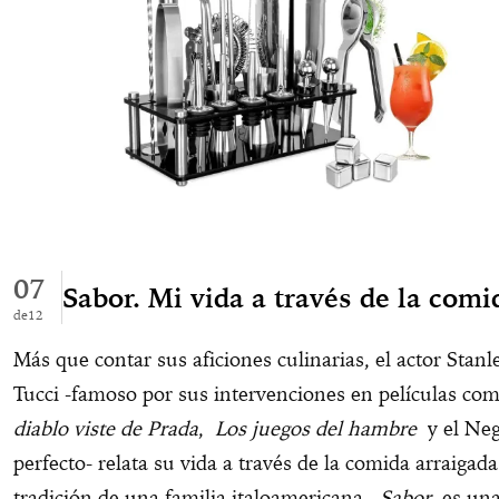
07
Sabor. Mi vida a través de la comi
12
Más que contar sus aficiones culinarias, el actor Stanl
Tucci -famoso por sus intervenciones en películas c
diablo viste de Prada
,
Los juegos del hambre
y el Neg
perfecto- relata su vida a través de la comida arraigada
tradición de una familia italoamericana.
Sabor
es un