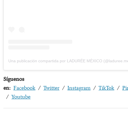
Una publicación compartida por LADURÉE MÉXICO (@laduree.me
Síguenos
en:
Facebook
/
Twitter
/
Instagram
/
TikTok
/
Pi
/
Youtube