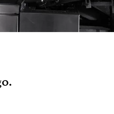
:
go.