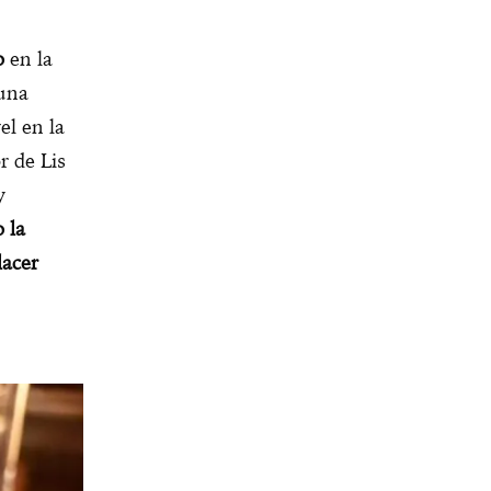
o
en la
una
el en la
r de Lis
y
o la
lacer