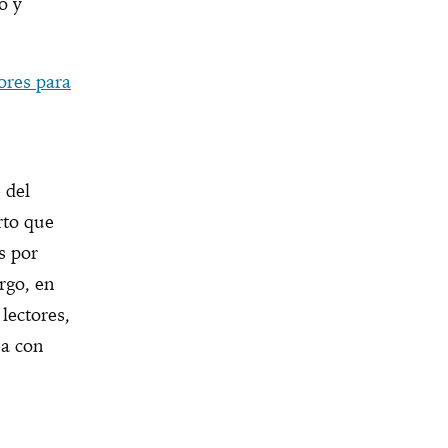
o y
bores para
 del
rto que
s por
rgo, en
lectores,
na con