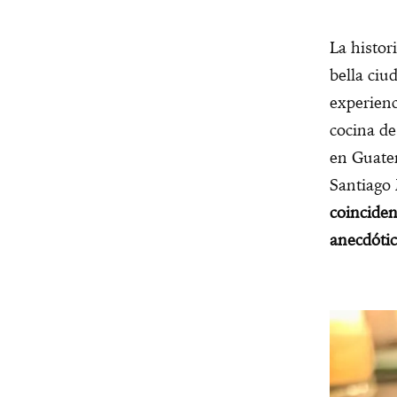
La histor
bella ci
experienc
cocina de
en Guate
Santiago
coinciden
anecdóti