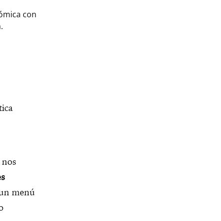
nómica con
.
tica
e nos
es
r un menú
o