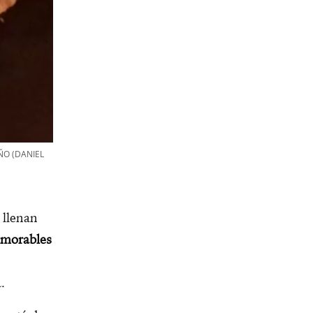
ÑO (DANIEL
 llenan
emorables
.