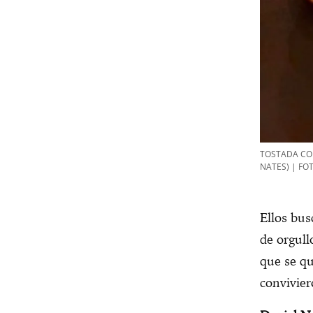
TOSTADA CON
NATES) | FO
Ellos bus
de orgull
que se q
convivier