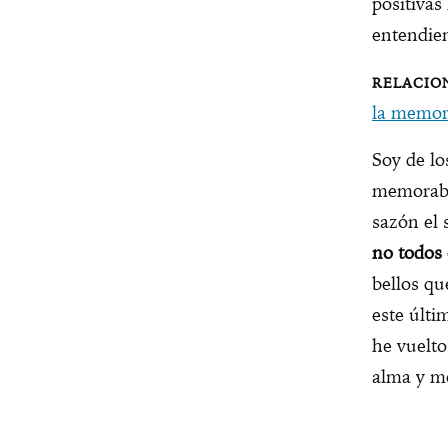
positivas
entendi
la memor
Soy de lo
memorable
sazón el 
no todos 
bellos qu
este últi
he vuelto
alma y m