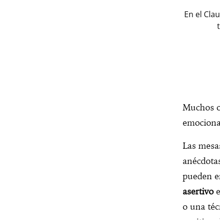
En el Cla
Muchos o
emocion
Las mesas
anécdotas
pueden e
asertivo
e
o una téc