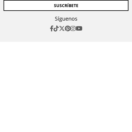
SUSCRÍBETE
Síguenos
ACTUALIDAD
VIDEOS
GASTRONOMÍA
PERFILES
MUNDO LÍQUIDO
DESTINOS
BEST NEW CHEFS
SHOPPING
Aviso de Privacidad
Declaración de
accesibilidad
Términos y condiciones
Media Kit
Directorio