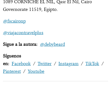
1089 CORNICHE EL NIL, Qasr El Nil, Cairo
Governorate 11519, Egipto.
@fscaironp
@viajacontravelplus
Sigue a la autora:
@debybeard
Síguenos
en:
Facebook
/
Twitter
/
Instagram
/
TikTok
/
Pinterest
/
Youtube