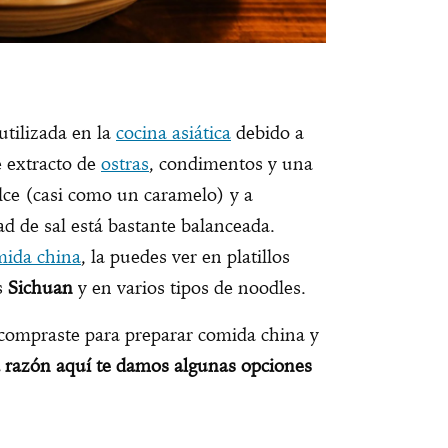
 utilizada en la
cocina asiática
debido a
e extracto de
ostras
, condimentos y una
lce (casi como un caramelo) y a
ad de sal está bastante balanceada.
mida china
, la puedes ver en platillos
os
Sichuan
y en varios tipos de noodles.
compraste para preparar comida china y
 razón aquí te damos algunas opciones