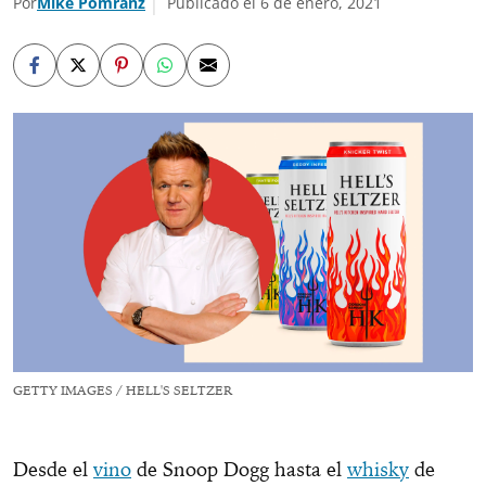
Por
Mike Pomranz
Publicado el 6 de enero, 2021
GETTY IMAGES / HELL'S SELTZER
Desde el
vino
de Snoop Dogg hasta el
whisky
de