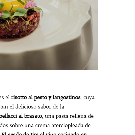
es el
risotto al pesto y langostinos
, cuya
n el delicioso sabor de la
pellacci al brasato
, una pasta rellena de
idos sobre una crema aterciopleada de
. El
asado de tira al vino cocinado en