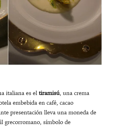
a italiana es el
tiramisú
, una crema
otela embebida en café, cacao
gante presentación lleva una moneda de
fil grecorromano, símbolo de