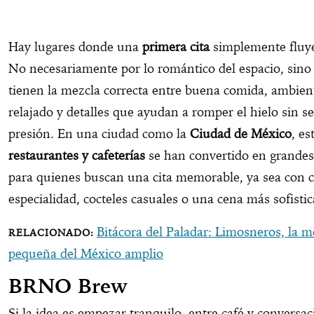
Hay lugares donde una
primera cita
simplemente fluye
No necesariamente por lo romántico del espacio, sino
tienen la mezcla correcta entre buena comida, ambien
relajado y detalles que ayudan a romper el hielo sin se
presión. En una ciudad como la
Ciudad de México
, es
restaurantes y cafeterías
se han convertido en grandes
para quienes buscan una cita memorable, ya sea con c
especialidad, cocteles casuales o una cena más sofistic
Bitácora del Paladar: Limosneros, la m
pequeña del México amplio
BRNO Brew
Si la idea es empezar tranquilo, entre café y conversac