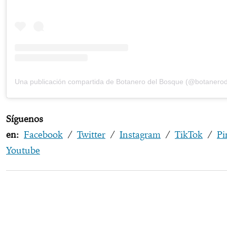
Una publicación compartida de Botanero del Bosque (@botanero
Síguenos
en:
Facebook
/
Twitter
/
Instagram
/
TikTok
/
Pi
Youtube