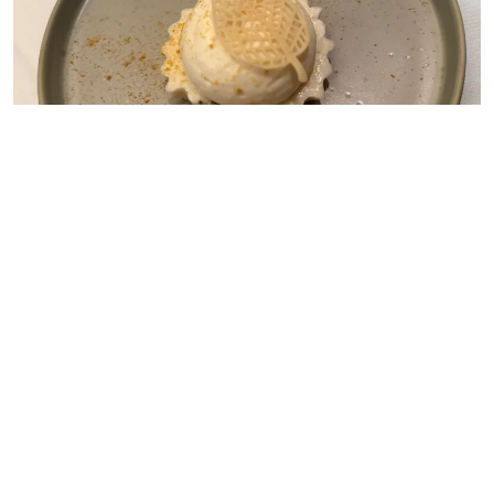
GUAYABA EN TEXTURAS | FOTO: JENNIFER ORNELAS
Síguenos
en:
Facebook
/
Twitter
/
Instagram
/
TikTok
/
Pinterest
/
Youtube