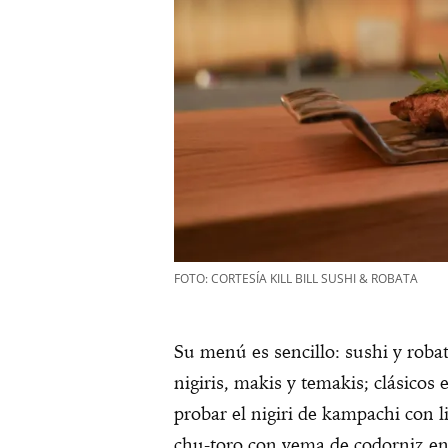
FOTO: CORTESÍA KILL BILL SUSHI & ROBATA
Su menú es sencillo: sushi y roba
nigiris, makis y temakis; clásic
probar el nigiri de kampachi con li
chu-toro con yema de codorniz en 