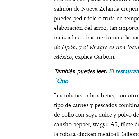
salmón de Nueva Zelanda crujient
puedes pedir foie o trufa en tempo
elaboración del arroz, tan importa
maíz a la cocina mexicana o la past
de Japón, y el vinagre es una locur
México
, explica Carboni.
También puedes leer:
El restaura
´Otto
Las robatas, o brochetas, son otr
tipo de carnes y pescados combina
de pollo con soya dulce y polvo de
sansho pepper, wagyu A5, filete d
la robata chicken meatball (albónd