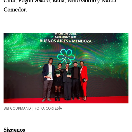
Chuí
,
Fogón Asado
,
Kōnā
,
Niño Gordo
y
Narda
Comedor
.
BIB GOURMAND | FOTO: CORTESÍA
Síguenos