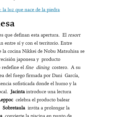
 la luz que nace de la piedra
mesa
es que definan esta apertura. El
resort
 entre sí y con el territorio. Entre
 la cocina Nikkei de Nobu Matsuhisa se
recisión japonesa y producto
 redefine el
fine dining
costero. A su
ea del fuego firmada por Dani García,
iencia sofisticada donde el humo y la
local.
Jacinta
introduce una lectura
Leppoc
celebra el producto balear
s;
Sobretaula
invita a prolongar la
a
convierte la piscina en punto de