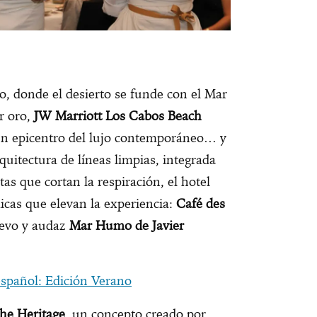
o, donde el desierto se funde con el Mar
or oro,
JW Marriott Los Cabos Beach
n epicentro del lujo contemporáneo… y
rquitectura de líneas limpias, integrada
as que cortan la respiración, el hotel
cas que elevan la experiencia:
Café des
uevo y audaz
Mar Humo de Javier
spañol: Edición Verano
the Heritage
, un concepto creado por