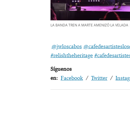
LA BANDA TREN A MARTE AMENIZÓ LA VELADA |
@jwloscabos
@cafedesartisteslos
#relishtheheritage
#cafedesartiste
Síguenos
en:
Facebook
/
Twitter
/
Insta