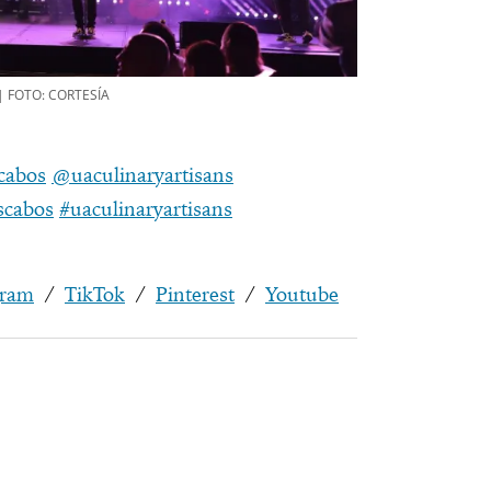
 FOTO: CORTESÍA
cabos
@uaculinaryartisans
scabos
#uaculinaryartisans
gram
/
TikTok
/
Pinterest
/
Youtube