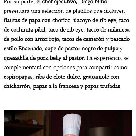
Por su parte,
el chef ejecutivo, Diego Niño
presentará una selección de platillos que incluyen
flautas de papa con chorizo
,
tlacoyo de rib eye
,
taco
de cochinita pibil
,
taco de rib eye
,
tacos de milanesa
de pollo con arroz rojo
,
tacos de camarón
y
pescado
estilo Ensenada
,
sope de pastor negro de pulpo
y
quesadilla de pork belly
al pastor
. La experiencia se
complementará con opciones para compartir como
espiropapas
,
ribs de elote dulce
,
guacamole con
chicharrón
,
papas a la francesa
y
papas trufadas
.