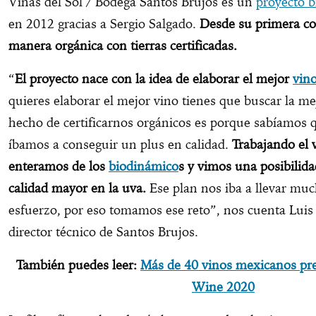
Viñas del Sol / Bodega Santos Brujos es un
proyecto 
en 2012 gracias a Sergio Salgado.
Desde su primera co
manera orgánica con tierras certificadas.
“
El proyecto nace con la idea de elaborar el mejor
vin
quieres elaborar el mejor vino tienes que buscar la me
hecho de certificarnos orgánicos es porque sabíamos
íbamos a conseguir un plus en calidad.
Trabajando el 
enteramos de los
biodinámico
s y vimos una posibilid
calidad mayor en la uva.
Ese plan nos iba a llevar mu
esfuerzo, por eso tomamos ese reto”, nos cuenta Luis
director técnico de Santos Brujos.
También puedes leer:
Más de 40 vinos mexicanos pre
Wine 2020