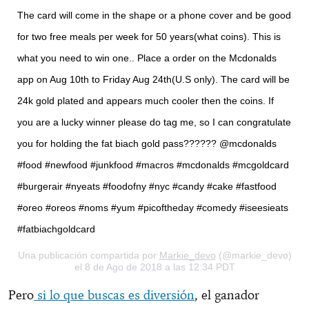
The card will come in the shape or a phone cover and be good
for two free meals per week for 50 years(what coins). This is
what you need to win one.. Place a order on the Mcdonalds
app on Aug 10th to Friday Aug 24th(U.S only). The card will be
24k gold plated and appears much cooler then the coins. If
you are a lucky winner please do tag me, so I can congratulate
you for holding the fat biach gold pass?????? @mcdonalds
#food #newfood #junkfood #macros #mcdonalds #mcgoldcard
#burgerair #nyeats #foodofny #nyc #candy #cake #fastfood
#oreo #oreos #noms #yum #picoftheday #comedy #iseesieats
#fatbiachgoldcard
Una publicación compartida por
Markie_devo
(@markie_devo)
el 8 de Ago de 2018 a las 12:34 PDT
Pero
si lo que buscas es diversión
, el ganador