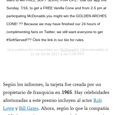
Want to win FREE SOFT SERVE FOR LIFE? Use our app this
Sunday, 7/16, to get a FREE Vanilla Cone and from 2-5 pm at
participating McDonalds you might win the GOLDEN ARCHES
CONE! ?? Because we may have finished our 24 hours of
complimenting fans on Twitter, we still want everyone to get
#SoftServed!?? Click the link in our bio for rules.
Una publicación compartida por
McDonald’s
(@mcdonalds) el
11 de Jul de 2017 a las 5:00 PDT
Según los informes, la tarjeta fue creada por un
propietario de franquicia en
1965
. Hay celebridades
afortunadas a este premio incluyen al actor
Rob
Lowe
y
Bill Gates
. Ahora, según lo que la compañía