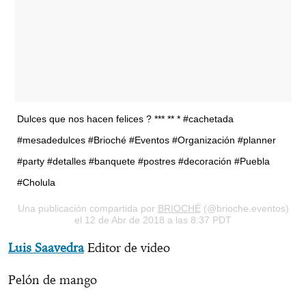
Dulces que nos hacen felices ? *** ** * #cachetada
#mesadedulces #Brioché #Eventos #Organización #planner
#party #detalles #banquete #postres #decoración #Puebla
#Cholula
Una publicación compartida por
BRIOCHÉ
(@brioche.eventos)
el 12 de Abr de 2018 a las 8:37 PDT
Luis Saavedra
Editor de video
Pelón de mango