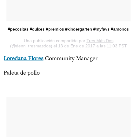
#pecositas #dulces #premios #kindergarten #myfavs #amonos
Una publicación compartida por
Tres Más Dos
(@denn_tresmasdos) el 13 de Ene de 2017 a las 11:03 PST
Loredana Flores
Community Manager
Paleta de pollo