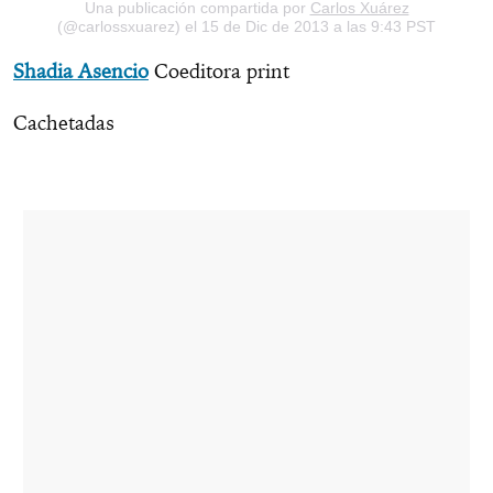
Una publicación compartida por
Carlos Xuárez
(@carlossxuarez) el 15 de Dic de 2013 a las 9:43 PST
Shadia Asencio
Coeditora print
Cachetadas