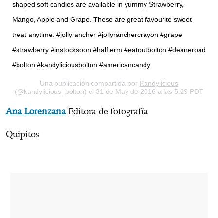
shaped soft candies are available in yummy Strawberry,
Mango, Apple and Grape. These are great favourite sweet
treat anytime. #jollyrancher #jollyranchercrayon #grape
#strawberry #instocksoon #halfterm #eatoutbolton #deaneroad
#bolton #kandyliciousbolton #americancandy
Una publicación compartida por
Kandylicious
(@kandylicious_bolton) el 31 de May de 2016 a las 5:29 PDT
Ana Lorenzana
Editora de fotografía
Quipitos