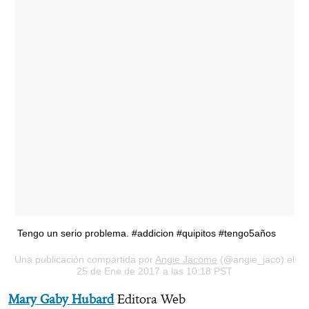
Tengo un serio problema. #addicion #quipitos #tengo5años
Una publicación compartida por
Angie Jacome
(@angie_jaco) el
25 de Ene de 2017 a las 10:18 PST
Mary Gaby Hubard
Editora Web