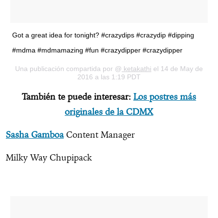
Got a great idea for tonight? #crazydips #crazydip #dipping
#mdma #mdmamazing #fun #crazydipper #crazydipper
Una publicación compartida por @
ketakathi
el 14 de May de
2016 a las 1:19 PDT
También te puede interesar:
Los postres más
originales de la CDMX
Sasha Gamboa
Content Manager
Milky Way Chupipack