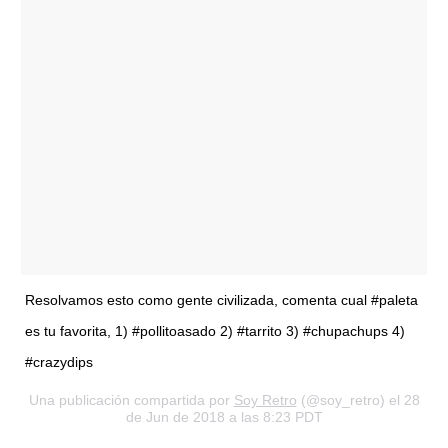
Resolvamos esto como gente civilizada, comenta cual #paleta
es tu favorita, 1) #pollitoasado 2) #tarrito 3) #chupachups 4)
#crazydips
Una publicación compartida por
Soy Retro
(@soy_retro) el 28
de Jun de 2018 a las 8:23 PDT