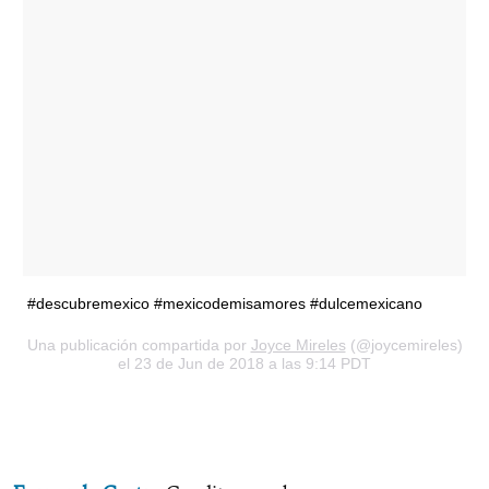
#descubremexico #mexicodemisamores #dulcemexicano
Una publicación compartida por
Joyce Mireles
(@joycemireles)
el 23 de Jun de 2018 a las 9:14 PDT