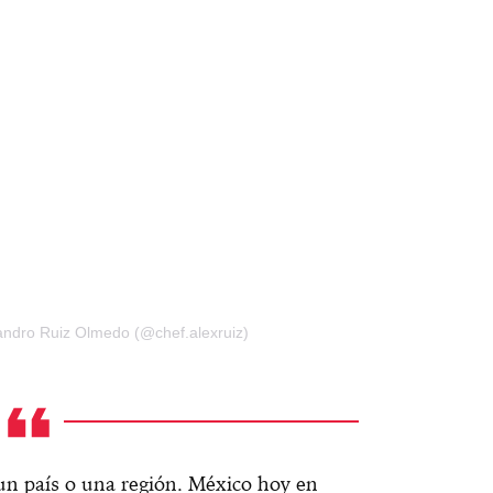
jandro Ruiz Olmedo (@chef.alexruiz)
 un país o una región. México hoy en