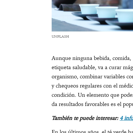
UNPLASH
Aunque ninguna bebida, comida, s
etiqueta saludable, va a curar má
organismo, combinar variables como
y chequeos regulares con el méd
condición. Un elemento que pode
da resultados favorables es el po
También te puede interesar:
4 inf
En los últimos años, el té verde 