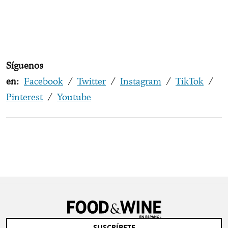
2022 Famille Joly ‘Clos de la Coulée de Serrant’
Monopole Coulée de Serrant
Síguenos
en:
Facebook
/
Twitter
/
Instagram
/
TikTok
/
Pinterest
/
Youtube
SUSCRÍBETE