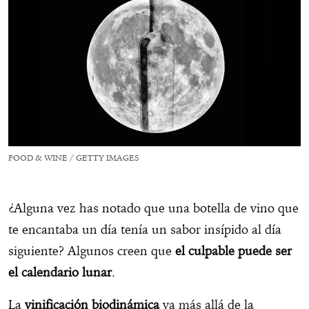
Vinos de edición limitada: vinificación intencional en
Oregón
Un fenómeno global
Vinos biodinámicos para probar
FOOD & WINE / GETTY IMAGES
¿Alguna vez has notado que una botella de vino que
te encantaba un día tenía un sabor insípido al día
siguiente? Algunos creen que
el culpable puede ser
el calendario lunar
.
La
vinificación biodinámica
va más allá de la