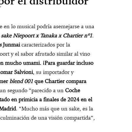
por el distribuidor
e en lo musical podría asemejarse a una
l
sake
Niepoort x Tanaka x Chartier nº1
.
s
Junmai
caracterizados por la
oort y el sabor afrutado similar al vino
con mucho umami. ¡Para guardar incluso
lomar Salvioni
, su importador y
imer
blend
001
que Chartier compara
ó un segundo “parecido a un
Coche
tado en primicia a finales de 2024 en el
 Madrid
. “Mucho más que un sake, es la
a culminación de una visión compartida”,