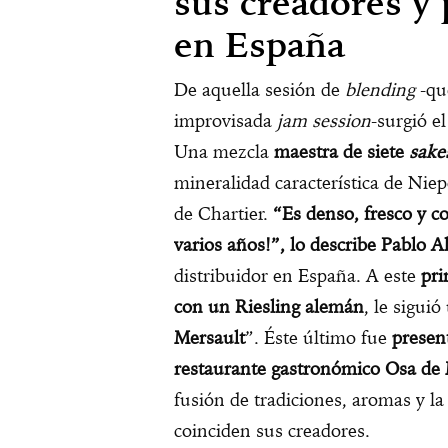
sus creadores y 
en España
De aquella sesión de
blending
-qu
improvisada
jam session
-surgió e
Una mezcla
maestra de siete
sake
mineralidad característica de Niep
de
Chartier.
“Es denso, fresco y 
varios años!”, lo describe Pablo A
distribuidor en España. A este
pr
con un Riesling alemán
, le sigui
Mersault
”. Éste último fue
presen
restaurante gastronómico Osa de
fusión de tradiciones, aromas y l
coinciden sus creadores.