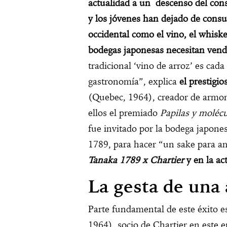
actualidad a un descenso del con
y los jóvenes han dejado de consu
occidental como el vino, el whiske
bodegas japonesas necesitan vende
tradicional ‘vino de arroz’ es cada
gastronomía”, explica
el prestigi
(Quebec, 1964), creador de armoní
ellos el premiado
Papilas y moléc
fue invitado por la bodega japon
1789, para hacer “un sake para am
Tanaka 1789 x Chartier
y en la ac
La gesta de una
Parte fundamental de este éxito 
1964), socio de Chartier en este 