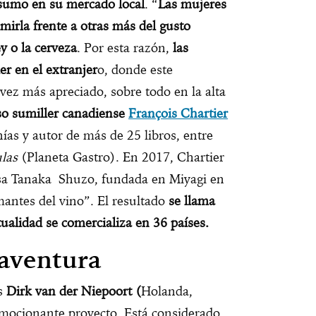
sumo en su mercado local
. “
Las mujeres
mirla frente a otras más del gusto
y o la cerveza
. Por esta razón,
las
r en el extranjer
o, donde este
 vez más apreciado, sobre todo en la alta
oso sumiller canadiense
François Chartier
as y autor de más de 25 libros, entre
ulas
(Planeta Gastro). En 2017, Chartier
esa Tanaka Shuzo, fundada en Miyagi en
antes del vino”. El resultado
se llama
tualidad se comercializa en 36 países.
 aventura
es
Dirk van der Niepoort
(
Holanda,
emocionante proyecto. Está considerado