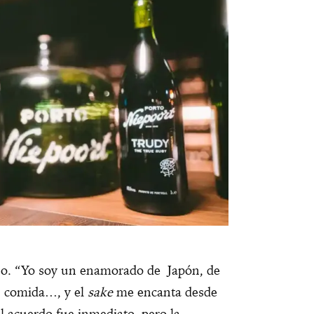
ho. “Yo soy un enamorado de Japón, de
su comida…, y el
sake
me encanta desde
l acuerdo fue inmediato, pero la