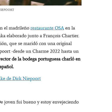
NIEPOORT
en el madrileño
restaurante OSA
en la
ka elaborado junto a François Chartier.
ión, que se maridó con una original
epoort -desde un Charme 2022 hasta un
irector de la bodega portuguesa charló en
spañol.
ake de Dirk Niepoort
De joven fui bueno y estoy envejeciendo