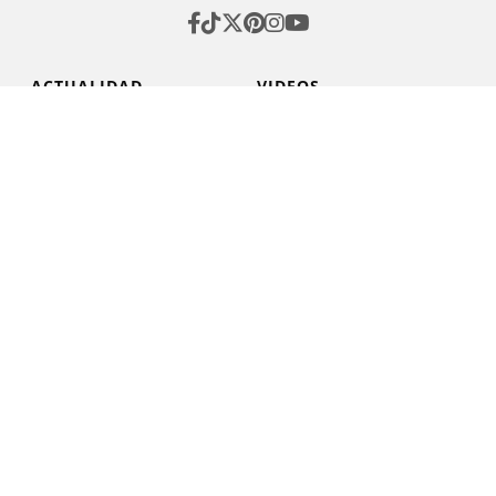
ACTUALIDAD
VIDEOS
GASTRONOMÍA
PERFILES
MUNDO LÍQUIDO
DESTINOS
BEST NEW CHEFS
SHOPPING
Aviso de Privacidad
Declaración de
accesibilidad
Términos y condiciones
Media Kit
Directorio