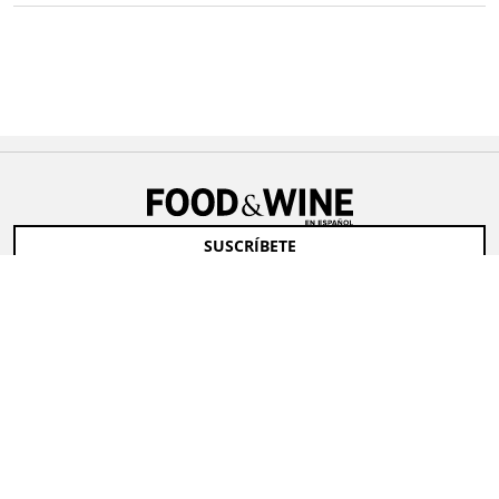
SUSCRÍBETE
Síguenos
ACTUALIDAD
VIDEOS
GASTRONOMÍA
PERFILES
MUNDO LÍQUIDO
DESTINOS