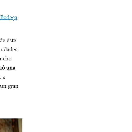
e Bodega
 de este
ciudades
mucho
hó una
n a
 un gran