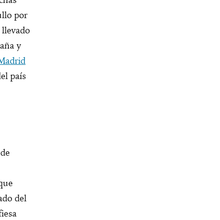
llo por
 llevado
paña y
Madrid
el país
 de
 que
ado del
fiesa