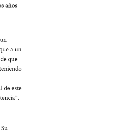
os años
 un
 que a un
 de que
 teniendo
r
l de este
tencia”.
. Su