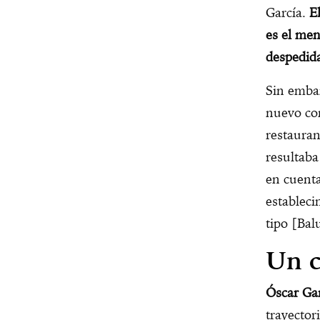
García.
E
es el men
despedid
Sin embar
nuevo con
restauran
resultaba
en cuenta
estableci
tipo [Ba
Un c
Óscar Gar
trayector