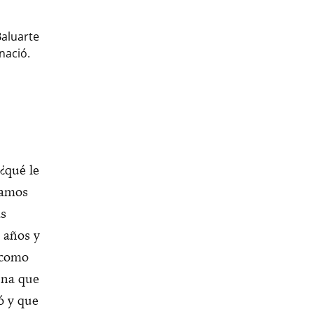
Baluarte
nació.
 ¿qué le
íamos
as
8 años y
, como
una que
ó y que