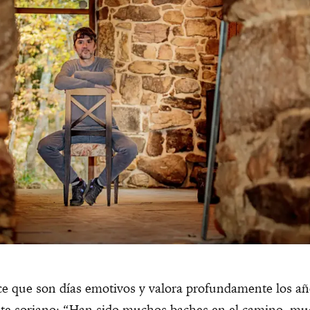
ce que son días emotivos y valora profundamente los añ
nte soriano: “Han sido muchos baches en el camino, mu