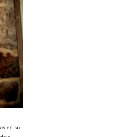
os en su
chas