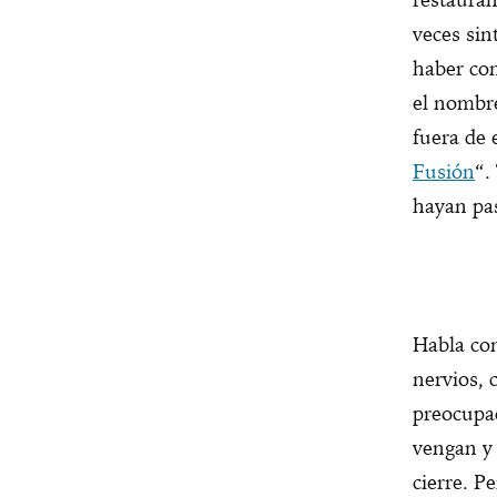
veces si
haber co
el nombr
fuera de 
Fusión
“.
hayan pas
Habla con
nervios, 
preocupa
vengan y 
cierre. P