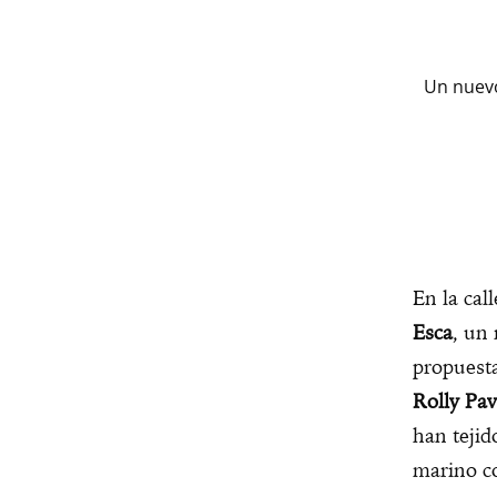
Un nuevo
En la cal
Esca
, un
propuesta
Rolly Pav
han tejid
marino c