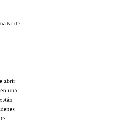
oma Norte
e abrir
e en una
 están
quienes
nte