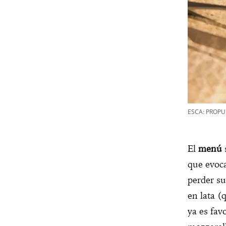
ESCA: PROPU
El
menú
s
que evoca
perder su
en lata (
ya es fav