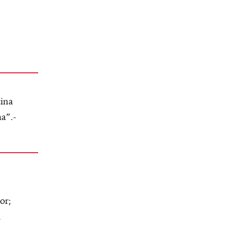
cina
a”.-
or;
,