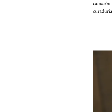
camarón c
curadurí