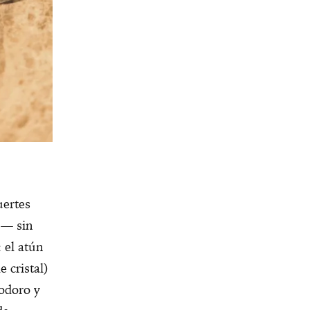
uertes
s— sin
 el atún
e cristal)
modoro y