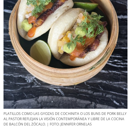
PLATILLOS COMO LAS GYOZAS DE COCHINITA O LOS BUNS DE PORK BELLY
AL PASTOR REFLEJAN LA VISIÓN CONTEMPORÁNEA Y LIBRE DE LA COCINA
DE BALCÓN DEL ZÓCALO. | FOTO: JENNIFER ORNELAS