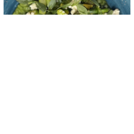
INSPIRADO EN DIEZ AÑOS DE EVOLUCIÓN GASTRONÓMICA, EL MENÚ
CELEBRA LA LIBERTAD DE ELEGIR, COMPARTIR Y REDESCUBRIR LA COCINA