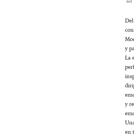
9
Del
con
Moo
y p
La 
per
ins
dir
emo
y r
emo
Una
en 