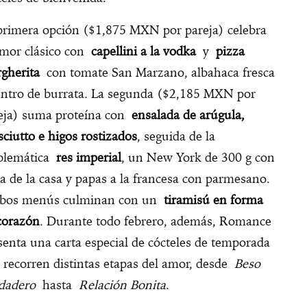
primera opción ($1,875 MXN por pareja) celebra
amor clásico con
capellini a la vodka
y
pizza
gherita
con tomate San Marzano, albahaca fresca
entro de burrata. La segunda ($2,185 MXN por
eja) suma proteína con
ensalada de arúgula,
sciutto e higos rostizados
, seguida de la
blemática
res imperial
, un New York de 300 g con
sa de la casa y papas a la francesa con parmesano.
os menús culminan con un
tiramisú en forma
corazón
. Durante todo febrero, además, Romance
senta una carta especial de cócteles de temporada
 recorren distintas etapas del amor, desde
Beso
dadero
hasta
Relación Bonita
.