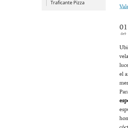
Traficante Pizza
Val
01
9
Ubi
vel
luc
el 
mem
Par
esp
esp
hon
cóc