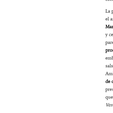
La 
el 
Mar
y c
par
pro
em
sal
Amb
de 
pre
que
Ver