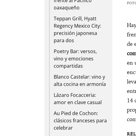
frente al Pacífico
FOT
oaxaqueño
Teppan Grill, Hyatt
Hay
Regency Mexico City:
precisión japonesa
fre
para dos
de 
Poetry Bar: versos,
com
vino y emociones
en 
compartidas
enc
Blanco Castelar: vino y
lev
alta cocina en armonía
ent
Lázaro Focacceria:
14 
amor en clave casual
pro
Au Pied de Cochon:
com
clásicos franceses para
celebrar